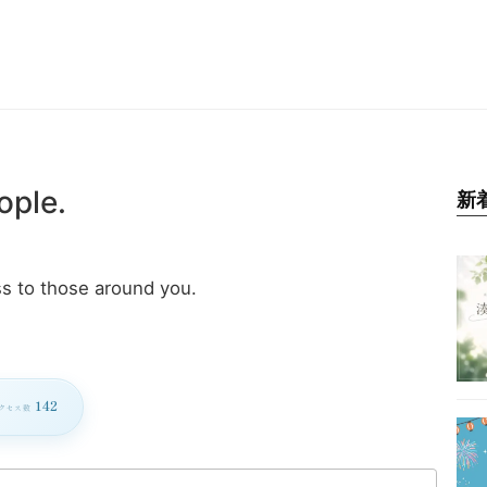
ople.
新
ss to those around you.
142
クセス数