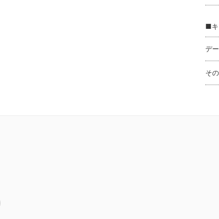
■キ
デー
その