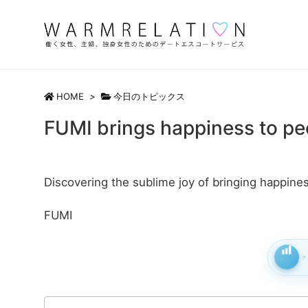
HOME
>
今日のトピックス
FUMI brings happiness to pe
Discovering the sublime joy of bringing happine
FUMI
ア