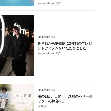
WarmRelation運営
2026年8月3日
みき様から桐生樹に2種類のプレゼ
ントアイテムをいただきました
WarmRelation運営
2026年8月2日
湊の日記 | 日常 「念願のハリーポ
ッターの舞台へ」
水城湊