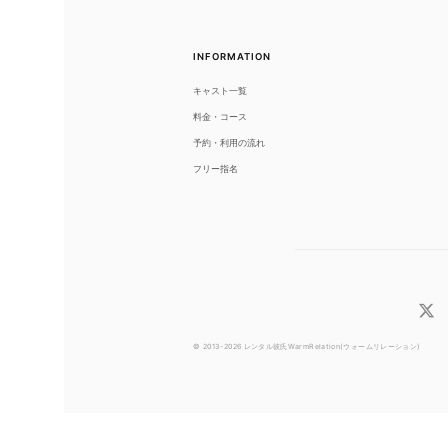
INFORMATION
キャスト一覧
料金・コース
予約・利用の流れ
フリー指名
© 2013-2026 レンタル彼氏WarmRelation(ウォームリレーション)