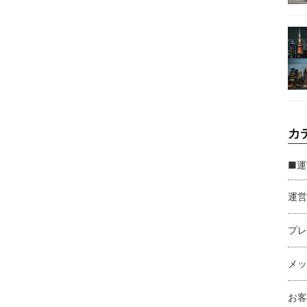
カ
■運
運営
プレ
メッ
お客