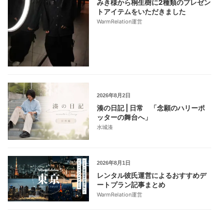
みき様から桐生樹に2種類のプレゼン
トアイテムをいただきました
WarmRelation運営
2026年8月2日
湊の日記 | 日常 「念願のハリーポ
ッターの舞台へ」
水城湊
2026年8月1日
レンタル彼氏運営によるおすすめデ
ートプラン記事まとめ
WarmRelation運営