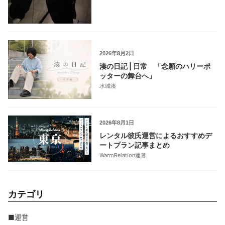
2026年8月2日
湊の日記 | 日常 「念願のハリーポ
ッターの舞台へ」
水城湊
2026年8月1日
レンタル彼氏運営によるおすすめデ
ートプラン記事まとめ
WarmRelation運営
カテゴリ
■運営