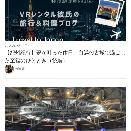
2026年7月12日
【紀州紀行】夢が叶った休日。白浜の古城で過ごし
た至福のひととき（後編）
淡河麗