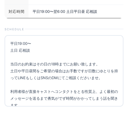
対応時間
平日19:00〜翌6:00 土日平日昼 応相談
SCHEDULE
平日19:00〜
土日 応相談
当日のお約束はその日の18時までにお願い致します。
土日や平日昼間をご希望の場合はお手数ですが日数にゆとりを持
ってLINEもしくはSNSのDMにてご相談くださいませ。
利用者様が直接キャストへコンタクトをとる性質上、よく最初の
メッセージを送るまで勇気がでず時間がかかってしまう話を聞き
ます。
以下で匿名の質問を受け付けています。Xに公開したりはしない
ので不安に思う方がいれば是非何でも聞いてみてください。
■mond