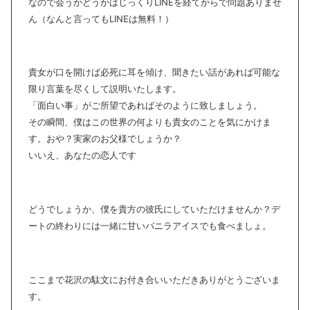
なので会うかどうかはじっくりLINEを経てからで問題ありませ
ん（なんと言ってもLINEは無料！）
貴女が口を開けば必死に耳を傾け、聞きたい話があれば可能な
限り言葉を尽くして説明いたします。
「面白い事」がご所望であればそのように致しましょう。
その瞬間、僕はこの世界の何よりも貴女のことを気にかけま
す。おや？実家のお父様でしょうか？
いいえ、あなたの恋人です
どうでしょうか、僕を貴方の彼氏にしていただけませんか？デ
ートの終わりには一緒に甘いバニラアイスでも食べましょ。
ここまで花沢の駄文にお付き合いいただきありがとうございま
す。