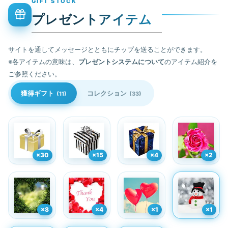
GIFT STOCK
プレゼントアイテム
サイトを通してメッセージとともにチップを送ることができます。
※各アイテムの意味は、
プレゼントシステムについて
のアイテム紹介を
ご参照ください。
獲得ギフト
コレクション
(11)
(33)
×30
×15
×4
×2
×8
×4
×1
×1