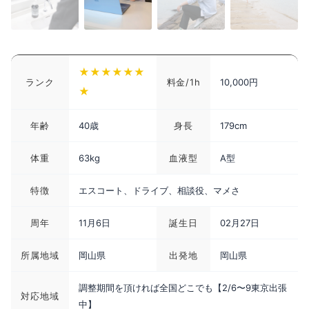
★★★★★★
ランク
料金/1h
10,000円
★
年齢
40歳
身長
179cm
体重
63kg
血液型
A型
特徴
エスコート、ドライブ、相談役、マメさ
周年
11月6日
誕生日
02月27日
所属地域
岡山県
出発地
岡山県
調整期間を頂ければ全国どこでも【2/6〜9東京出張
対応地域
中】