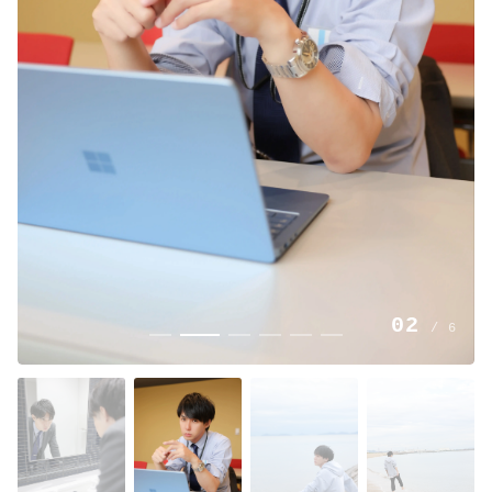
02
/
6