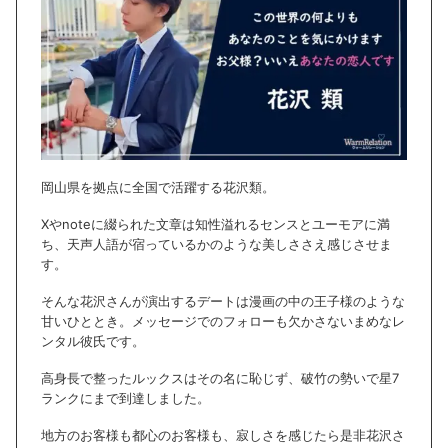
岡山県を拠点
に全国で活躍する花沢類。
Xやnoteに綴られた文章は知性溢れるセンスとユーモアに満
ち、天声人語が宿っているかのような美しささえ感じさせま
す。
そんな花沢さんが演出するデートは漫画の中の王子様のような
甘いひととき。メッセージでのフォローも欠かさないまめなレ
ンタル彼氏です。
高身長で整ったルックスはその名に恥じず、破竹の勢いで星7
ランクにまで到達しました。
地方のお客様も都心のお客様も、寂しさを感じたら是非花沢さ