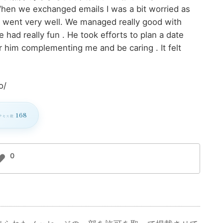
hen we exchanged emails I was a bit worried as
te went very well. We managed really good with
 had really fun . He took efforts to plan a date
r him complementing me and be caring . It felt
o/
168
クセス数
0