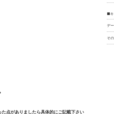
■キ
デー
その
？
った点がありましたら具体的にご記載下さい