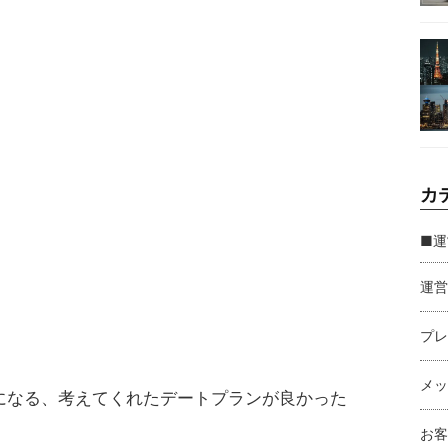
カ
■運
運営
プレ
メッ
になる、考えてくれたデートプランが良かった
お客