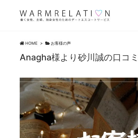
HOME
>
お客様の声
Anagha様より砂川誠の口