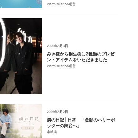
WarmRelation運営
2026年8月3日
みき様から桐生樹に2種類のプレゼ
ントアイテムをいただきました
WarmRelation運営
2026年8月2日
湊の日記 | 日常 「念願のハリーポ
ッターの舞台へ」
水城湊