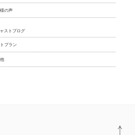
様の声
ャストブログ
トプラン
他