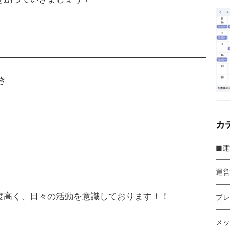
き
カ
■運
運営
度高く、日々の活動を意識しております！！
プレ
メッ