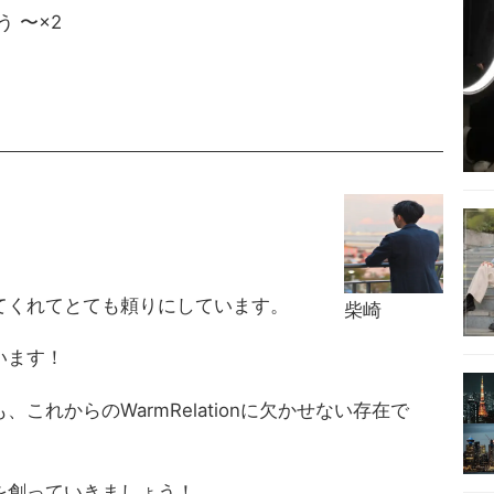
う 〜×2
す。
てくれてとても頼りにしています。
柴崎
います！
れからのWarmRelationに欠かせない存在で
を創っていきましょう！