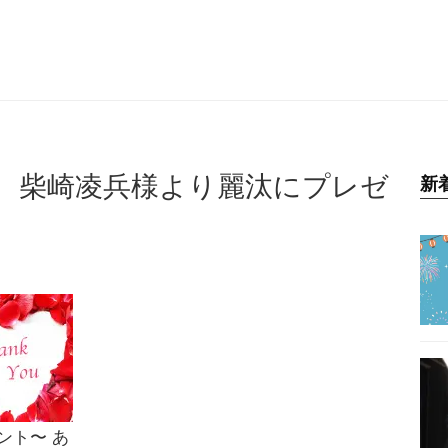
。柴崎凌兵様より麗汰にプレゼ
新
ント〜 あ