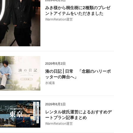
2026年8月3日
みき様から桐生樹に2種類のプレゼ
ントアイテムをいただきました
WarmRelation運営
2026年8月2日
湊の日記 | 日常 「念願のハリーポ
ッターの舞台へ」
水城湊
2026年8月1日
レンタル彼氏運営によるおすすめデ
ートプラン記事まとめ
WarmRelation運営