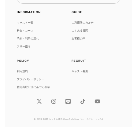
INFORMATION
GUIDE
キャスト一覧
ご利用前のカルテ
料金・コース
よくある質問
予約・利用の流れ
お客様の声
フリー指名
POLICY
RECRUIT
利用規約
キャスト募集
プライバシーポリシー
特定商取引法に基づく表示
© 2013-2026 レンタル彼氏WarmRelation(ウォームリレーション)