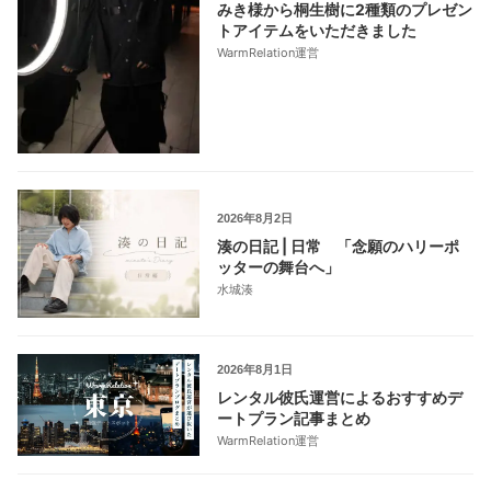
みき様から桐生樹に2種類のプレゼン
トアイテムをいただきました
WarmRelation運営
2026年8月2日
湊の日記 | 日常 「念願のハリーポ
ッターの舞台へ」
水城湊
2026年8月1日
レンタル彼氏運営によるおすすめデ
ートプラン記事まとめ
WarmRelation運営