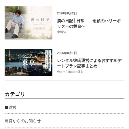
2026年8月2日
湊の日記 | 日常 「念願のハリーポ
ッターの舞台へ」
水城湊
2026年8月1日
レンタル彼氏運営によるおすすめデ
ートプラン記事まとめ
WarmRelation運営
カテゴリ
■運営
運営からのお知らせ