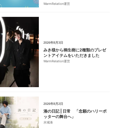
WarmRelation運営
2026年8月3日
みき様から桐生樹に2種類のプレゼ
ントアイテムをいただきました
WarmRelation運営
2026年8月2日
湊の日記 | 日常 「念願のハリーポ
ッターの舞台へ」
水城湊
・