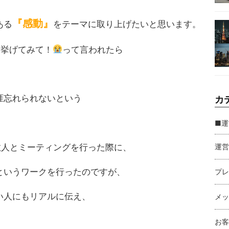
『感動』
ある
をテーマに取り上げたいと思います。
つ挙げてみて！
って言われたら
涯忘れられないという
カ
■運
バー数人とミーティングを行った際に、
運営
というワークを行ったのですが、
プレ
い人にもリアルに伝え、
メッ
お客