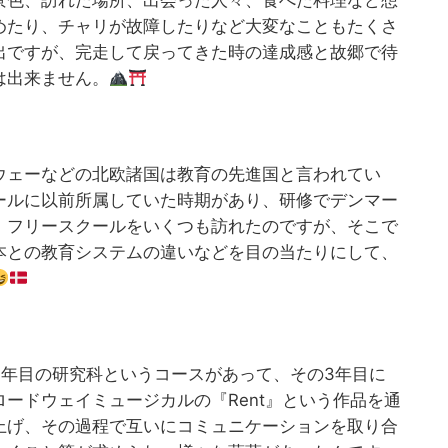
景色、訪れた場所、出会った人々、食べた料理など想
めたり、チャリが故障したりなど大変なこともたくさ
出ですが、完走して戻ってきた時の達成感と故郷で待
は出来ません。
ウェーなどの北欧諸国は教育の先進国と言われてい
ールに以前所属していた時期があり、研修でデンマー
、フリースクールをいくつも訪れたのですが、そこで
本との教育システムの違いなどを目の当たりにして、
3年目の研究科というコースがあって、その3年目に
ードウェイミュージカルの『Rent』という作品を通
上げ、その過程で互いにコミュニケーションを取り合