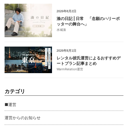
2026年8月2日
湊の日記 | 日常 「念願のハリーポ
ッターの舞台へ」
水城湊
2026年8月1日
レンタル彼氏運営によるおすすめデ
ートプラン記事まとめ
WarmRelation運営
カテゴリ
■運営
運営からのお知らせ