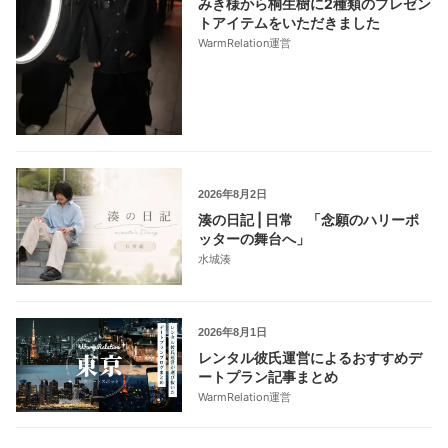
みき様から桐生樹に2種類のプレゼン
トアイテムをいただきました
WarmRelation運営
2026年8月2日
湊の日記 | 日常 「念願のハリーポ
ッターの舞台へ」
水城湊
2026年8月1日
レンタル彼氏運営によるおすすめデ
ートプラン記事まとめ
WarmRelation運営