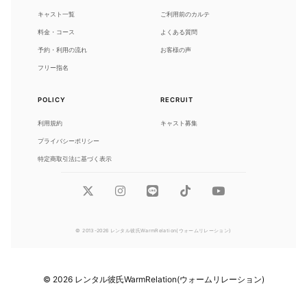
キャスト一覧
ご利用前のカルテ
料金・コース
よくある質問
予約・利用の流れ
お客様の声
フリー指名
POLICY
RECRUIT
利用規約
キャスト募集
プライバシーポリシー
特定商取引法に基づく表示
© 2013-2026 レンタル彼氏WarmRelation(ウォームリレーション)
©
2026
レンタル彼氏WarmRelation(ウォームリレーション)