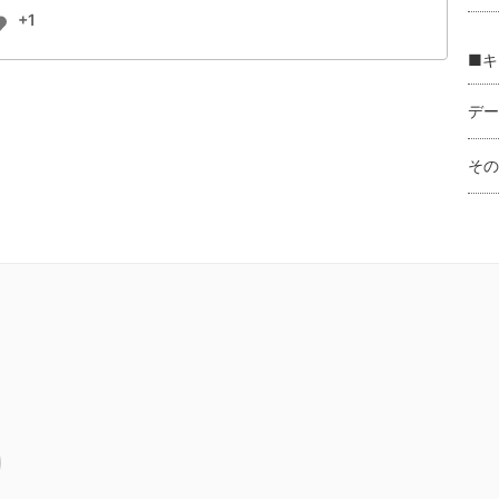
+1
■キ
デー
その