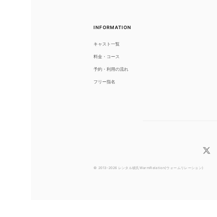
INFORMATION
キャスト一覧
料金・コース
予約・利用の流れ
フリー指名
© 2013-2026 レンタル彼氏WarmRelation(ウォームリレーション)