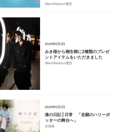
WarmRelation運営
2026年8月3日
みき様から桐生樹に2種類のプレゼ
ントアイテムをいただきました
WarmRelation運営
2026年8月2日
湊の日記 | 日常 「念願のハリーポ
ッターの舞台へ」
水城湊