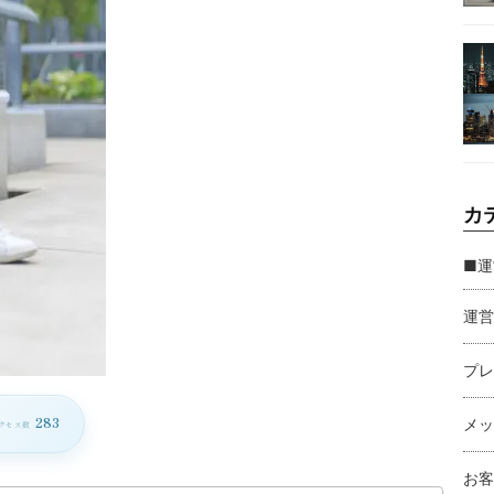
カ
■運
運営
プレ
283
メッ
クセス数
お客