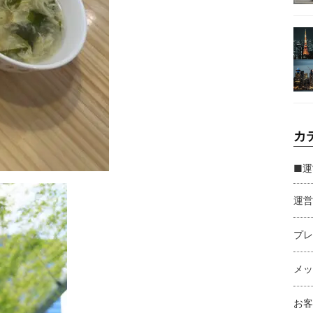
カ
■運
運営
プレ
メッ
お客