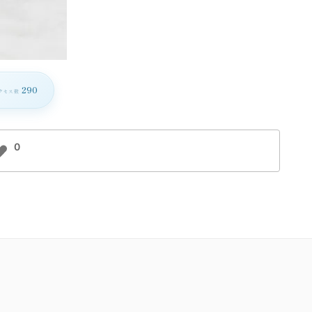
290
クセス数
0