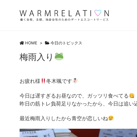
HOME
>
今日のトピックス
梅雨入り
お疲れ様
冬木颯です
今日は遅すぎるお昼なので、ガッツリ食べてる
昨日の筋トレ負荷足りなかったから、今日は追い
最近梅雨入りしたから青空が恋しいね