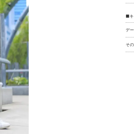
■キ
デー
その