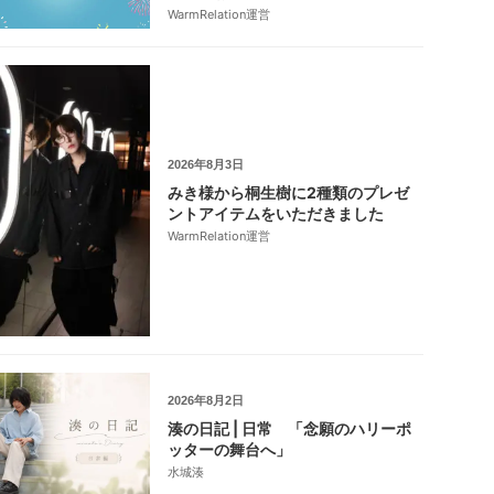
WarmRelation運営
2026年8月3日
みき様から桐生樹に2種類のプレゼ
ントアイテムをいただきました
WarmRelation運営
2026年8月2日
湊の日記 | 日常 「念願のハリーポ
ッターの舞台へ」
水城湊