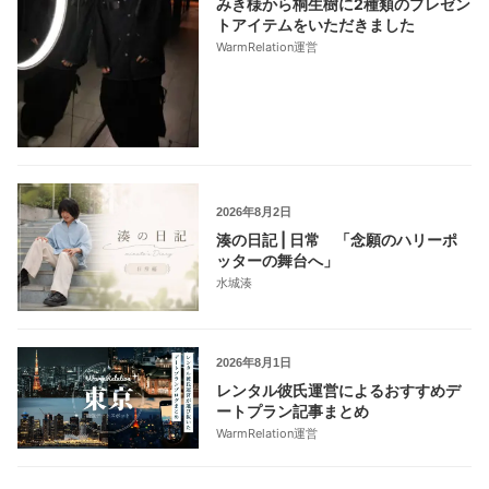
みき様から桐生樹に2種類のプレゼン
トアイテムをいただきました
WarmRelation運営
2026年8月2日
湊の日記 | 日常 「念願のハリーポ
ッターの舞台へ」
水城湊
2026年8月1日
レンタル彼氏運営によるおすすめデ
ートプラン記事まとめ
WarmRelation運営