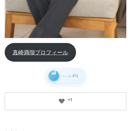
真崎満瑠プロフィール
371
アクセス数
+1