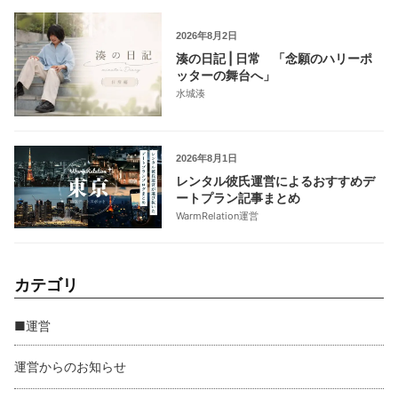
2026年8月2日
湊の日記 | 日常 「念願のハリーポ
ッターの舞台へ」
水城湊
2026年8月1日
レンタル彼氏運営によるおすすめデ
ートプラン記事まとめ
WarmRelation運営
カテゴリ
■運営
運営からのお知らせ