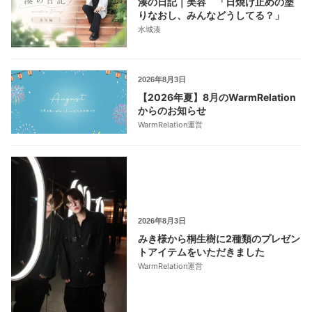
湊の日記｜美容 「日焼け止めの塗
りなおし、みんなどうしてる？」
水城湊
2026年8月3日
【2026年夏】8月のWarmRelation
からのお知らせ
WarmRelation運営
2026年8月3日
みき様から桐生樹に2種類のプレゼン
トアイテムをいただきました
WarmRelation運営