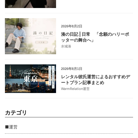
2026年8月2日
湊の日記 | 日常 「念願のハリーポ
ッターの舞台へ」
水城湊
2026年8月1日
レンタル彼氏運営によるおすすめデ
ートプラン記事まとめ
WarmRelation運営
カテゴリ
■運営