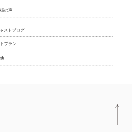
様の声
ャストブログ
トプラン
他