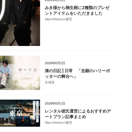
2026年8月3日
みき様から桐生樹に2種類のプレゼ
ントアイテムをいただきました
WarmRelation運営
2026年8月2日
湊の日記 | 日常 「念願のハリーポ
ッターの舞台へ」
水城湊
2026年8月1日
レンタル彼氏運営によるおすすめデ
ートプラン記事まとめ
WarmRelation運営