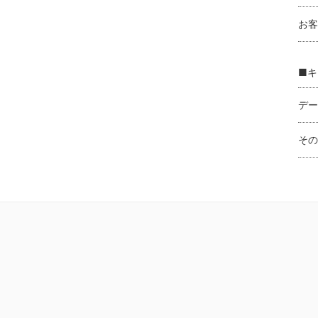
お客
■キ
デー
その