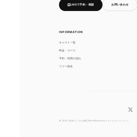
LINEで予約・相談
お問い合わせ
INFORMATION
キャスト一覧
料金・コース
予約・利用の流れ
フリー指名
© 2013-2026 レンタル彼氏WarmRelation(ウォームリレーション)