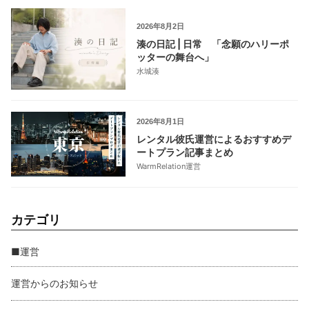
2026年8月2日
湊の日記 | 日常 「念願のハリーポ
ッターの舞台へ」
水城湊
2026年8月1日
レンタル彼氏運営によるおすすめデ
ートプラン記事まとめ
WarmRelation運営
カテゴリ
■運営
運営からのお知らせ