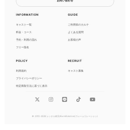
お問い合わせ
INFORMATION
GUIDE
キャスト一覧
ご利用前のカルテ
料金・コース
よくある質問
予約・利用の流れ
お客様の声
フリー指名
POLICY
RECRUIT
利用規約
キャスト募集
プライバシーポリシー
特定商取引法に基づく表示
© 2013-2026 レンタル彼氏WarmRelation(ウォームリレーション)