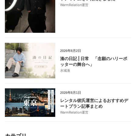
WarmRelation運営
2026年8月2日
湊の日記 | 日常 「念願のハリーポ
ッターの舞台へ」
水城湊
2026年8月1日
レンタル彼氏運営によるおすすめデ
ートプラン記事まとめ
WarmRelation運営
カテゴリ