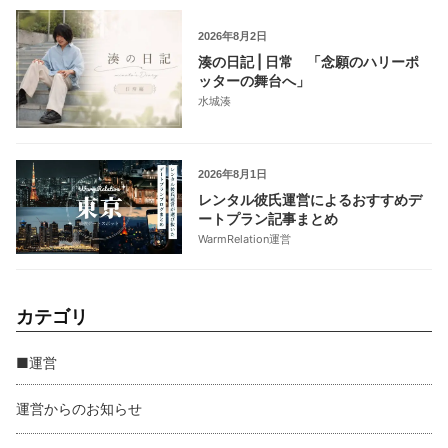
2026年8月2日
湊の日記 | 日常 「念願のハリーポ
ッターの舞台へ」
水城湊
2026年8月1日
レンタル彼氏運営によるおすすめデ
ートプラン記事まとめ
WarmRelation運営
カテゴリ
■運営
運営からのお知らせ