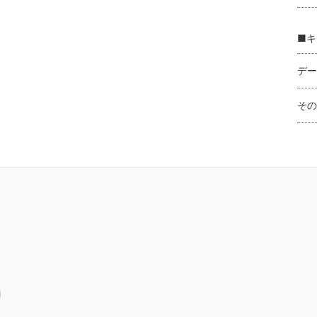
■キ
デー
その