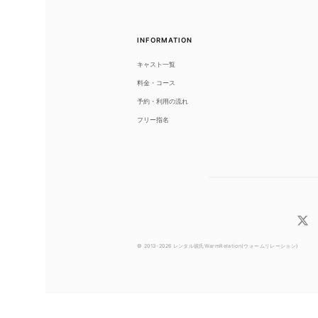
INFORMATION
キャスト一覧
料金・コース
予約・利用の流れ
フリー指名
© 2013-2026 レンタル彼氏WarmRelation(ウォームリレーション)