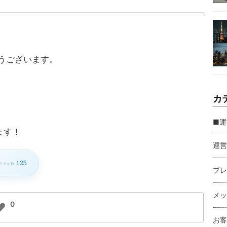
うございます。
カ
■運
ます！
運営
125
クセス数
プレ
メッ
0
お客