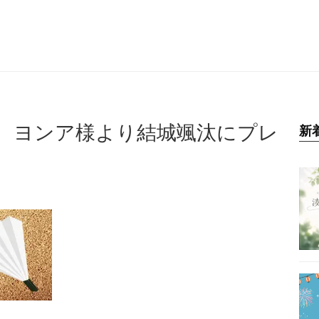
。ヨンア様より結城颯汰にプレ
新