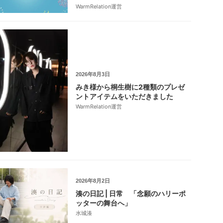
WarmRelation運営
2026年8月3日
みき様から桐生樹に2種類のプレゼ
ントアイテムをいただきました
WarmRelation運営
2026年8月2日
湊の日記 | 日常 「念願のハリーポ
ッターの舞台へ」
水城湊