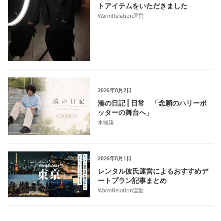
トアイテムをいただきました
WarmRelation運営
2026年8月2日
湊の日記 | 日常 「念願のハリーポ
ッターの舞台へ」
水城湊
2026年8月1日
レンタル彼氏運営によるおすすめデ
ートプラン記事まとめ
WarmRelation運営