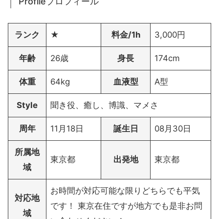
Profileプロフィール
ランク
★
料金/1h
3,000円
年齢
26歳
身長
174cm
体重
64kg
血液型
A型
Style
聞き役、癒し、博識、マメさ
周年
11月18日
誕生日
08月30日
所属地
東京都
出発地
東京都
域
お時間が対応可能な限りどちらでも平気
対応地
です！ 東京在住ですが地方でも是非お問
域