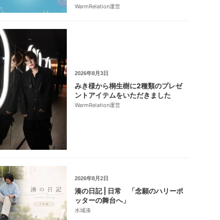
WarmRelation運営
2026年8月3日
みき様から桐生樹に2種類のプレゼ
ントアイテムをいただきました
WarmRelation運営
2026年8月2日
湊の日記 | 日常 「念願のハリーポ
ッターの舞台へ」
水城湊