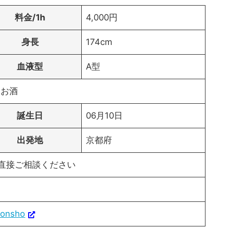
料金/1h
4,000円
身長
174cm
血液型
A型
、お酒
誕生日
06月10日
出発地
京都府
は直接ご相談ください
tionsho