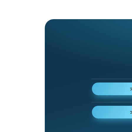
桐生 樹
KIRYU ITSUKI
月見里 らん
YAMANASHI RAN